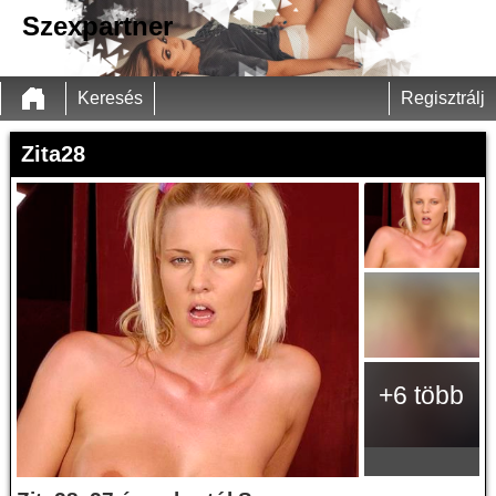
Szexpartner
Keresés
Regisztrálj
Zita28
+6 több