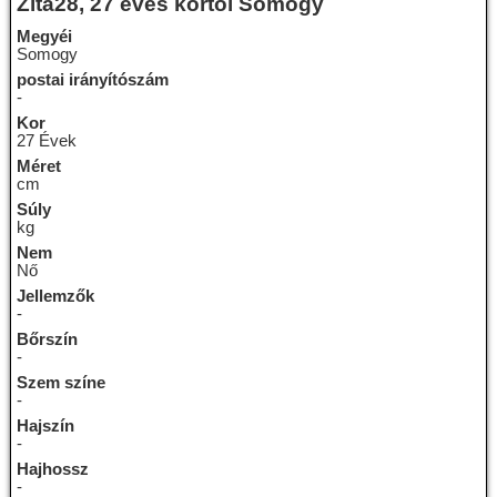
Zita28, 27 éves kortól Somogy
Megyéi
Somogy
postai irányítószám
-
Kor
27 Évek
Méret
cm
Súly
kg
Nem
Nő
Jellemzők
-
Bőrszín
-
Szem színe
-
Hajszín
-
Hajhossz
-